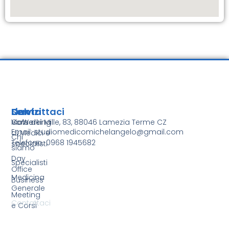
Servizi
Link
Contattaci
CoWorking
Home
Viale dei Mille, 83, 88046 Lamezia Terme CZ
Email: studiomedicomichelangelo@gmail.com
di Medici e
Chi
Telefono: 0968 1945682
specialisti
siamo
Day
Specialisti
Office
Medicina
Business
Generale
Meeting
Contattaci
e Corsi